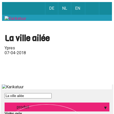
DE
NL
EN
La ville ailée
Ypres
07-04-2018
produit
Votre prix